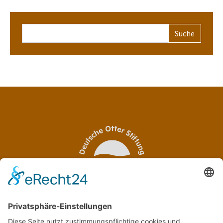
Suchformular
OTTER-ZENTRUM
Sudendorfallee 1
29386 Hankensbüttel