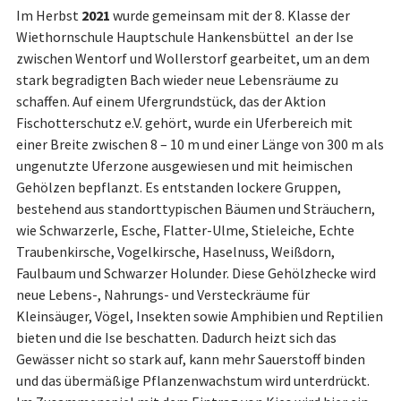
Im Herbst
2021
wurde gemeinsam mit der 8. Klasse der
Wiethornschule Hauptschule Hankensbüttel an der Ise
zwischen Wentorf und Wollerstorf gearbeitet, um an dem
stark begradigten Bach wieder neue Lebensräume zu
schaffen. Auf einem Ufergrundstück, das der Aktion
Fischotterschutz e.V. gehört, wurde ein Uferbereich mit
einer Breite zwischen 8 – 10 m und einer Länge von 300 m als
ungenutzte Uferzone ausgewiesen und mit heimischen
Gehölzen bepflanzt. Es entstanden lockere Gruppen,
bestehend aus standorttypischen Bäumen und Sträuchern,
wie Schwarzerle, Esche, Flatter-Ulme, Stieleiche, Echte
Traubenkirsche, Vogelkirsche, Haselnuss, Weißdorn,
Faulbaum und Schwarzer Holunder. Diese Gehölzhecke wird
neue Lebens-, Nahrungs- und Versteckräume für
Kleinsäuger, Vögel, Insekten sowie Amphibien und Reptilien
bieten und die Ise beschatten. Dadurch heizt sich das
Gewässer nicht so stark auf, kann mehr Sauerstoff binden
und das übermäßige Pflanzenwachstum wird unterdrückt.