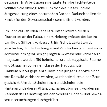
Gewässer. In Ar­beits­pau­sen erläuterten die Fachleute den
Schülern die ökologische Funktion des Kieses und die
Ausgestaltung eines naturnahen Baches. Dadurch sollen die
Kinder für den Gewässerschutz sensibilisiert werden.
Im Jahr
2015
wurden Lebensraumstrukturen für den
Fischotter an der Fulau, einem Nebengewässer der Ise im
Landkreis Gifhorn, verbessert. Ein Gehölzgürtel wurde
geschaffen, der die Deckungs- und Versteckmöglichkeiten in
der vor allem agrarisch geprägten Gewässeraue verbessert.
Insgesamt wurden 250 heimische, stand­ort­ty­pi­sche Bäume
und Sträucher von einer Klasse der Hauptschule
Hankensbüttel ge­pflanzt. Damit die jungen Gehölze nicht
von Rehwild verbissen werden, wurden sie durch einen Zaun
gesichert. Um den Schülerinnen und Schülern die
Hintergründe dieser Pflanzung na­he­zu­brin­gen, wurden im
Rahmen der Pflanzung mit den Schülern Boden- und Ge­wäs­
ser­un­ter­suchungen durchgeführt.