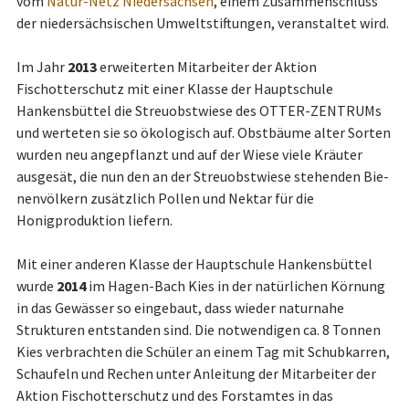
vom
Natur-Netz Niedersachsen
, einem Zu­sam­men­schluss
der niedersächsischen Umweltstiftungen, veranstaltet wird.
Im Jahr
2013
erweiterten Mitarbeiter der Aktion
Fischotterschutz mit einer Klasse der Hauptschule
Hankensbüttel die Streuobstwiese des OTTER-ZENTRUMs
und werteten sie so ökologisch auf. Obstbäume alter Sorten
wurden neu angepflanzt und auf der Wiese viele Kräuter
ausgesät, die nun den an der Streuobstwiese stehenden Bie­
nen­völ­kern zusätzlich Pollen und Nektar für die
Honigproduktion liefern.
Mit einer anderen Klasse der Hauptschule Hankensbüttel
wurde
2014
im Hagen-Bach Kies in der natürlichen Körnung
in das Gewässer so eingebaut, dass wieder na­tur­na­he
Strukturen entstanden sind. Die notwendigen ca. 8 Tonnen
Kies verbrachten die Schüler an einem Tag mit Schubkarren,
Schaufeln und Rechen unter Anleitung der Mitarbeiter der
Aktion Fischotterschutz und des Forstamtes in das