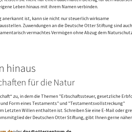
eigene Leben hinaus mit ihrem Namen verbinden.
 anerkannt ist, kann sie nicht nur steuerlich wirksame
ausstellen. Zuwendungen an die Deutsche Otter Stiftung sind auc
 testamentarisch vermachtes Vermögen ohne Abzug dem Naturschut
n hinaus
chaften für die Natur
chaft“ zu, in dem die The­men "Erbschaftssteuer, gesetzliche Erbf
lt und Form eines Testaments" und "Testaments­voll­­stre­ckung"
 Letzten Willen enthalten ist. Schreiben Sie eine E-Mail oder gre
umsmitglied der Deutschen Otter Stiftung, gibt Ihnen gerne nähe
um.de
oder
dos@otterzentrum.de