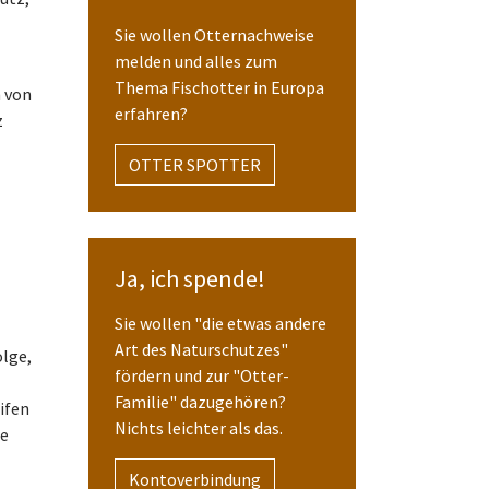
Sie wollen Otternachweise
melden und alles zum
Thema Fischotter in Europa
h von
erfahren?
z
OTTER SPOTTER
Ja, ich spende!
Sie wollen "die etwas andere
Art des Naturschutzes"
olge,
fördern und zur "Otter-
Familie" dazugehören?
ifen
Nichts leichter als das.
re
Kontoverbindung