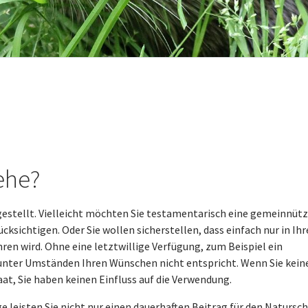
ehe?
 gestellt. Vielleicht möchten Sie testamentarisch eine gemeinnüt
cksichtigen. Oder Sie wollen sicherstellen, dass einfach nur in Ih
n wird. Ohne eine letztwillige Verfügung, zum Beispiel ein
e unter Umständen Ihren Wünschen nicht entspricht. Wenn Sie kein
at, Sie haben keinen Einfluss auf die Verwendung.
e leisten Sie nicht nur einen dau­er­haf­ten Beitrag für den Natursc