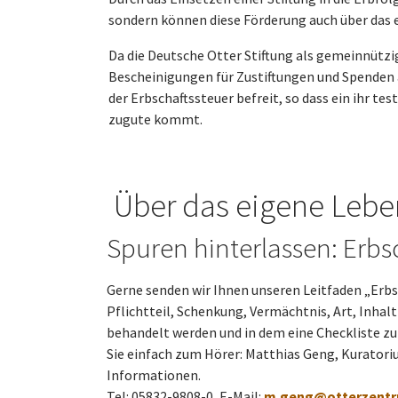
sondern können diese Förderung auch über das 
Da die Deutsche Otter Stiftung als gemeinnützig
Bescheinigungen für Zustiftungen und Spenden 
der Erbschaftssteuer befreit, so dass ein ihr
zugute kommt.
Über das eigene Lebe
Spuren hinterlassen: Erbs
Gerne senden wir Ihnen unseren Leit­faden „Erbs
Pflichtteil, Schenkung, Ver­mächt­nis, Art, Inha
behandelt werden und in dem eine Checkliste zum
Sie einfach zum Hörer: Matthias Geng, Kuratori
Informationen.
Tel: 05832-9808-0, E-Mail:
m.geng@otterzentr