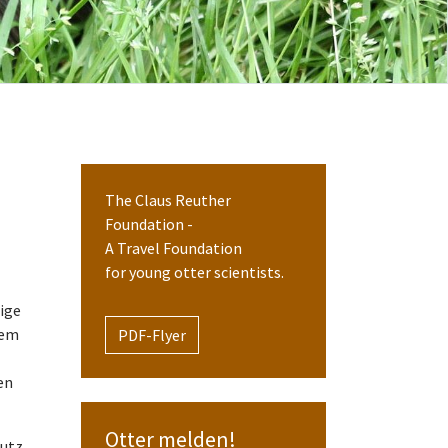
The Claus Reuther
Foundation -
A Travel Foundation
for young otter scientists.
zige
rem
PDF-Flyer
en
Otter melden!
hutz,